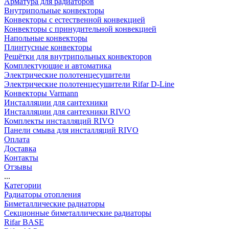
Арматура для радиаторов
Внутрипольные конвекторы
Конвекторы с естественной конвекцией
Конвекторы с принудительной конвекцией
Напольные конвекторы
Плинтусные конвекторы
Решётки для внутрипольных конвекторов
Комплектующие и автоматика
Электрические полотенцесушители
Электрические полотенцесушители Rifar D-Line
Конвекторы Varmann
Инсталляции для сантехники
Инсталляции для сантехники RIVO
Комплекты инсталляций RIVO
Панели смыва для инсталляций RIVO
Оплата
Доставка
Контакты
Отзывы
...
Категории
Радиаторы отопления
Биметаллические радиаторы
Секционные биметаллические радиаторы
Rifar BASE