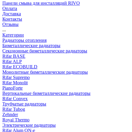
Панели смыва для инсталляций RIVO
Оплата
Доставка
Контакты
Отзывы
...
Категории
Радиаторы отопления
Биметаллические радиаторы
Секционные биметаллические радиаторы
Rifar BASE
Rifar ALP
Rifar ECOBUILD
Монолитные биметаллические радиаторы
Rifar Supremo
Rifar Monolit
PianoForte
Вертикальные биметаллические радиаторы
Rifar Convex
Трубчатые радиаторы
Rifar Tubog
Zehnder
Royal Thermo
Электрические радиаторы
Rifar Alum ON-e