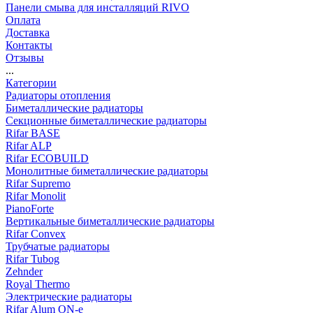
Панели смыва для инсталляций RIVO
Оплата
Доставка
Контакты
Отзывы
...
Категории
Радиаторы отопления
Биметаллические радиаторы
Секционные биметаллические радиаторы
Rifar BASE
Rifar ALP
Rifar ECOBUILD
Монолитные биметаллические радиаторы
Rifar Supremo
Rifar Monolit
PianoForte
Вертикальные биметаллические радиаторы
Rifar Convex
Трубчатые радиаторы
Rifar Tubog
Zehnder
Royal Thermo
Электрические радиаторы
Rifar Alum ON-e