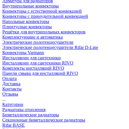
Арматура для радиаторов
Внутрипольные конвекторы
Конвекторы с естественной конвекцией
Конвекторы с принудительной конвекцией
Напольные конвекторы
Плинтусные конвекторы
Решётки для внутрипольных конвекторов
Комплектующие и автоматика
Электрические полотенцесушители
Электрические полотенцесушители Rifar D-Line
Конвекторы Varmann
Инсталляции для сантехники
Инсталляции для сантехники RIVO
Комплекты инсталляций RIVO
Панели смыва для инсталляций RIVO
Оплата
Доставка
Контакты
Отзывы
...
Категории
Радиаторы отопления
Биметаллические радиаторы
Секционные биметаллические радиаторы
Rifar BASE