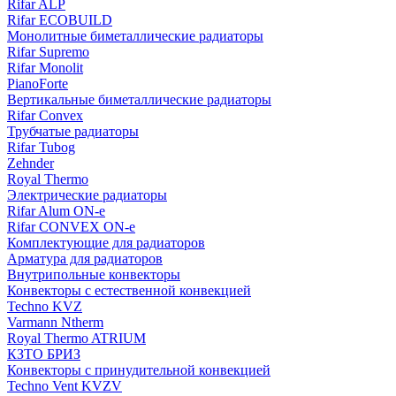
Rifar ALP
Rifar ECOBUILD
Монолитные биметаллические радиаторы
Rifar Supremo
Rifar Monolit
PianoForte
Вертикальные биметаллические радиаторы
Rifar Convex
Трубчатые радиаторы
Rifar Tubog
Zehnder
Royal Thermo
Электрические радиаторы
Rifar Alum ON-e
Rifar CONVEX ON-e
Комплектующие для радиаторов
Арматура для радиаторов
Внутрипольные конвекторы
Конвекторы с естественной конвекцией
Techno KVZ
Varmann Ntherm
Royal Thermo ATRIUM
КЗТО БРИЗ
Конвекторы с принудительной конвекцией
Techno Vent KVZV