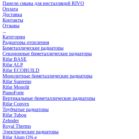
Панели смыва для инсталляций RIVO
Оплата
Доставка
Контакты
Отзывы
...
Категории
Радиаторы отопления
Биметаллические радиаторы
Секционные биметаллические радиаторы
Rifar BASE
Rifar ALP
Rifar ECOBUILD
Монолитные биметаллические радиаторы
Rifar Supremo
Rifar Monolit
PianoForte
Вертикальные биметаллические радиаторы
Rifar Convex
Трубчатые радиаторы
Rifar Tubog
Zehnder
Royal Thermo
Электрические радиаторы
Rifar Alum ON-e