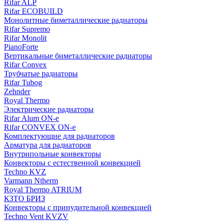
Rifar ALP
Rifar ECOBUILD
Монолитные биметаллические радиаторы
Rifar Supremo
Rifar Monolit
PianoForte
Вертикальные биметаллические радиаторы
Rifar Convex
Трубчатые радиаторы
Rifar Tubog
Zehnder
Royal Thermo
Электрические радиаторы
Rifar Alum ON-e
Rifar CONVEX ON-e
Комплектующие для радиаторов
Арматура для радиаторов
Внутрипольные конвекторы
Конвекторы с естественной конвекцией
Techno KVZ
Varmann Ntherm
Royal Thermo ATRIUM
КЗТО БРИЗ
Конвекторы с принудительной конвекцией
Techno Vent KVZV