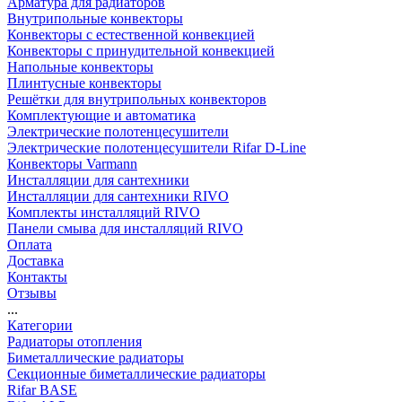
Арматура для радиаторов
Внутрипольные конвекторы
Конвекторы с естественной конвекцией
Конвекторы с принудительной конвекцией
Напольные конвекторы
Плинтусные конвекторы
Решётки для внутрипольных конвекторов
Комплектующие и автоматика
Электрические полотенцесушители
Электрические полотенцесушители Rifar D-Line
Конвекторы Varmann
Инсталляции для сантехники
Инсталляции для сантехники RIVO
Комплекты инсталляций RIVO
Панели смыва для инсталляций RIVO
Оплата
Доставка
Контакты
Отзывы
...
Категории
Радиаторы отопления
Биметаллические радиаторы
Секционные биметаллические радиаторы
Rifar BASE