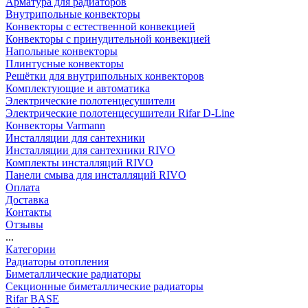
Арматура для радиаторов
Внутрипольные конвекторы
Конвекторы с естественной конвекцией
Конвекторы с принудительной конвекцией
Напольные конвекторы
Плинтусные конвекторы
Решётки для внутрипольных конвекторов
Комплектующие и автоматика
Электрические полотенцесушители
Электрические полотенцесушители Rifar D-Line
Конвекторы Varmann
Инсталляции для сантехники
Инсталляции для сантехники RIVO
Комплекты инсталляций RIVO
Панели смыва для инсталляций RIVO
Оплата
Доставка
Контакты
Отзывы
...
Категории
Радиаторы отопления
Биметаллические радиаторы
Секционные биметаллические радиаторы
Rifar BASE