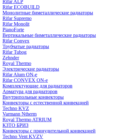
Rifar ALP
Rifar ECOBUILD
Монолитные биметаллические радиаторы
Rifar Supremo
Rifar Monolit
PianoForte
Вертикальные биметаллические радиаторы
Rifar Convex
Трубчатые радиаторы
Rifar Tubog
Zehnder
Royal Thermo
Электрические радиаторы
Rifar Alum ON-e
Rifar CONVEX ON-e
Комплектующие для радиаторов
Арматура для радиаторов
Внутрипольные конвекторы
Конвекторы с естественной конвекцией
Techno KVZ
Varmann Ntherm
Royal Thermo ATRIUM
КЗТО БРИЗ
Конвекторы с принудительной конвекцией
Techno Vent KVZV