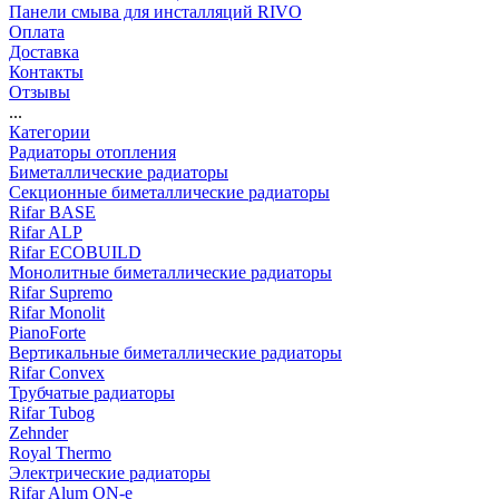
Панели смыва для инсталляций RIVO
Оплата
Доставка
Контакты
Отзывы
...
Категории
Радиаторы отопления
Биметаллические радиаторы
Секционные биметаллические радиаторы
Rifar BASE
Rifar ALP
Rifar ECOBUILD
Монолитные биметаллические радиаторы
Rifar Supremo
Rifar Monolit
PianoForte
Вертикальные биметаллические радиаторы
Rifar Convex
Трубчатые радиаторы
Rifar Tubog
Zehnder
Royal Thermo
Электрические радиаторы
Rifar Alum ON-e