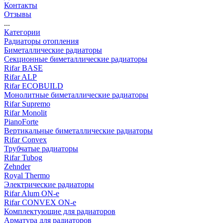
Контакты
Отзывы
...
Категории
Радиаторы отопления
Биметаллические радиаторы
Секционные биметаллические радиаторы
Rifar BASE
Rifar ALP
Rifar ECOBUILD
Монолитные биметаллические радиаторы
Rifar Supremo
Rifar Monolit
PianoForte
Вертикальные биметаллические радиаторы
Rifar Convex
Трубчатые радиаторы
Rifar Tubog
Zehnder
Royal Thermo
Электрические радиаторы
Rifar Alum ON-e
Rifar CONVEX ON-e
Комплектующие для радиаторов
Арматура для радиаторов