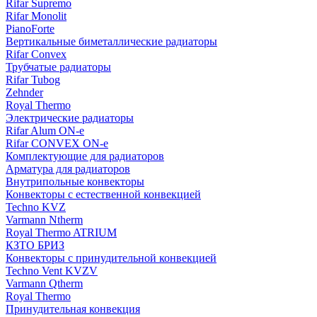
Rifar Supremo
Rifar Monolit
PianoForte
Вертикальные биметаллические радиаторы
Rifar Convex
Трубчатые радиаторы
Rifar Tubog
Zehnder
Royal Thermo
Электрические радиаторы
Rifar Alum ON-e
Rifar CONVEX ON-e
Комплектующие для радиаторов
Арматура для радиаторов
Внутрипольные конвекторы
Конвекторы с естественной конвекцией
Techno KVZ
Varmann Ntherm
Royal Thermo ATRIUM
КЗТО БРИЗ
Конвекторы с принудительной конвекцией
Techno Vent KVZV
Varmann Qtherm
Royal Thermo
Принудительная конвекция