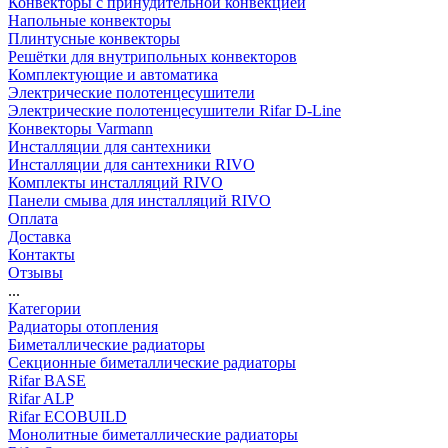
Конвекторы с принудительной конвекцией
Напольные конвекторы
Плинтусные конвекторы
Решётки для внутрипольных конвекторов
Комплектующие и автоматика
Электрические полотенцесушители
Электрические полотенцесушители Rifar D-Line
Конвекторы Varmann
Инсталляции для сантехники
Инсталляции для сантехники RIVO
Комплекты инсталляций RIVO
Панели смыва для инсталляций RIVO
Оплата
Доставка
Контакты
Отзывы
...
Категории
Радиаторы отопления
Биметаллические радиаторы
Секционные биметаллические радиаторы
Rifar BASE
Rifar ALP
Rifar ECOBUILD
Монолитные биметаллические радиаторы